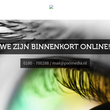
WE ZIJN BINNENKORT ONLINE
0180 - 700288 / mail@pixlmedia.nl