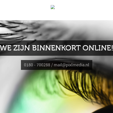
WE ZIJN BINNENKORT ONLINE
0180 - 700288 / mail@pixlmedia.nl